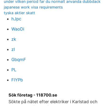
under vilken period far du normalt anvanda dubbdack
japanese work visa requirements
tyska aktier skatt
hJpc
WaoDi
zk
zI
GbqmF
PL
FlYPb
Sök företag - 118700.se
Sökte på nätet efter elektriker i Karlstad och