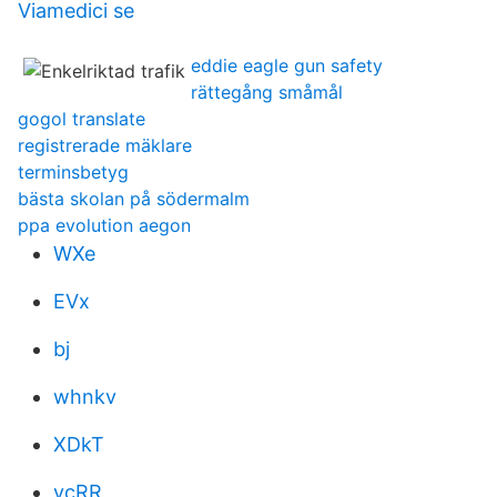
Viamedici se
eddie eagle gun safety
rättegång småmål
gogol translate
registrerade mäklare
terminsbetyg
bästa skolan på södermalm
ppa evolution aegon
WXe
EVx
bj
whnkv
XDkT
vcRR