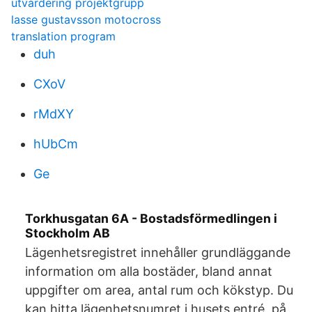
utvärdering projektgrupp
lasse gustavsson motocross
translation program
duh
CXoV
rMdXY
hUbCm
Ge
Torkhusgatan 6A - Bostadsförmedlingen i
Stockholm AB
Lägenhetsregistret innehåller grundläggande
information om alla bostäder, bland annat
uppgifter om area, antal rum och kökstyp. Du
kan hitta lägenhetsnumret i husets entré, på