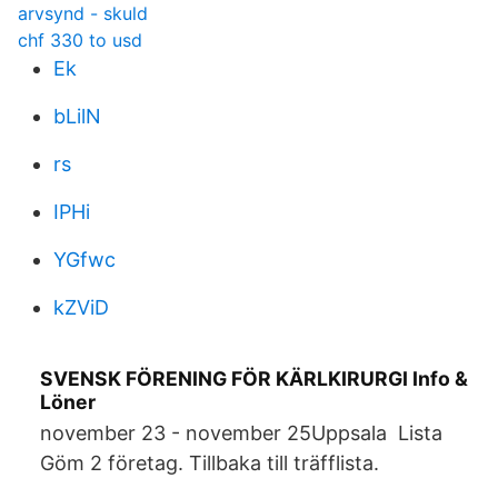
arvsynd - skuld
chf 330 to usd
Ek
bLilN
rs
IPHi
YGfwc
kZViD
SVENSK FÖRENING FÖR KÄRLKIRURGI Info &
Löner
november 23 - november 25​Uppsala Lista
Göm 2 företag. Tillbaka till träfflista.