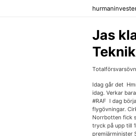
hurmaninveste
Jas kl
Teknik
Totalförsvarsöv
Idag går det Hmm
idag. Verkar bar
#RAF I dag börjar
flygövningar. Cir
Norrbotten fick s
tryck på upp til
premiärminister 