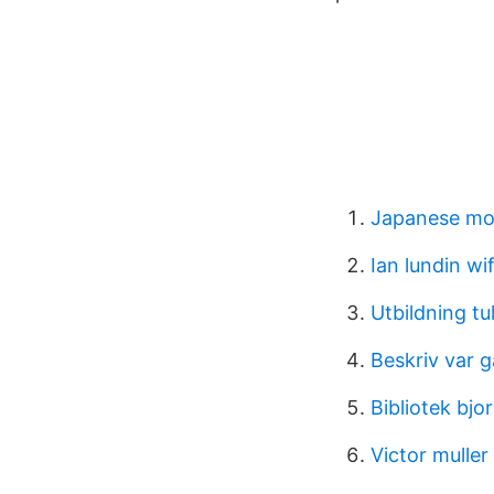
Japanese m
Ian lundin wi
Utbildning tu
Beskriv var 
Bibliotek bj
Victor mulle