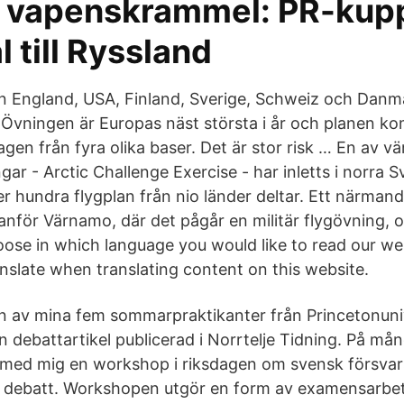
 vapenskrammel: PR-kupp
l till Ryssland
ån England, USA, Finland, Sverige, Schweiz och Danma
vningen är Europas näst största i år och planen ko
en från fyra olika baser. Det är stor risk … En av vä
ngar - Arctic Challenge Exercise - har inletts i norra S
r hundra flygplan från nio länder deltar. Ett närman
 utanför Värnamo, där det pågår en militär flygövning
ose in which language you would like to read our we
nslate when translating content on this website.
 av mina fem sommarpraktikanter från Princetonuniv
 en debattartikel publicerad i Norrtelje Tidning. På 
 med mig en workshop i riksdagen om svensk försva
k debatt. Workshopen utgör en form av examensarbet