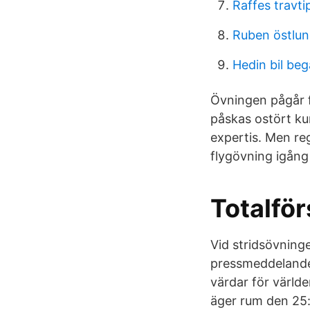
Raffes travti
Ruben östlun
Hedin bil be
Övningen pågår fr
påskas ostört ku
expertis. Men reg
flygövning igång
Totalfö
Vid stridsövninge
pressmeddelanden
värdar för världe
äger rum den 25: