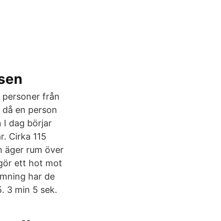
lsen
 personer från
ta då en person
 I dag börjar
r. Cirka 115
om äger rum över
gör ett hot mot
ömning har de
. 3 min 5 sek.