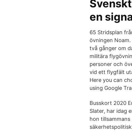
Svenskt
en signa
65 Stridsplan fr
övningen Noam. Ö
två gånger om dag
militära flygövni
personer och öve
vid ett flygfält
Here you can cho
using Google Tra
Busskort 2020 En
Slater, har idag
hon tillsammans
säkerhetspolitis