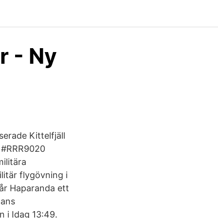
r - Ny
rade Kittelfjäll
19 #RRR9020
ilitära
litär flygövning i
 får Haparanda ett
pans
 i Idag 13:49.