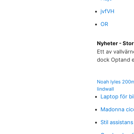
jvfVH
OR
Nyheter - St
Ett av vallvärn
dock Optand en
Noah lyles 200
lindwall
Laptop för bi
Madonna cic
Stil assistans