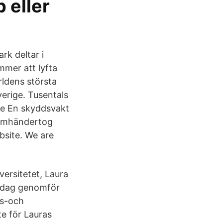
 eller
rk deltar i
mmer att lyfta
rldens största
verige. Tusentals
de En skyddsvakt
, omhändertog
bsite. We are
ersitetet, Laura
måndag genomför
rs-och
e för Lauras