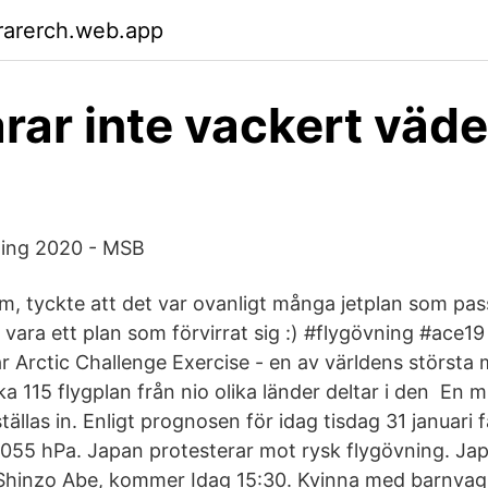
rarerch.web.app
arar inte vackert väde
ning 2020 - MSB
, tyckte att det var ovanligt många jetplan som passe
a vara ett plan som förvirrat sig :) #flygövning #ace
 Arctic Challenge Exercise - en av världens största m
ka 115 flygplan från nio olika länder deltar i den En mi
tällas in. Enligt prognosen för idag tisdag 31 januari
l 1055 hPa. Japan protesterar mot rysk flygövning. Ja
Shinzo Abe, kommer Idag 15:30. Kvinna med barnvagn