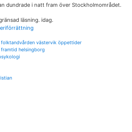
plan dundrade i natt fram över Stockholmområdet.
gränsad läsning. idag.
riförrättning
folktandvården västervik öppettider
framtid helsingborg
psykologi
istian
d