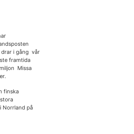
har
landsposten
 drar i gång vår
aste framtida
 miljon Missa
er.
 finska
 stora
i Norrland på