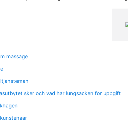
om massage
fe
lltjansteman
gasutbytet sker och vad har lungsacken for uppgift
orkhagen
r kunstenaar