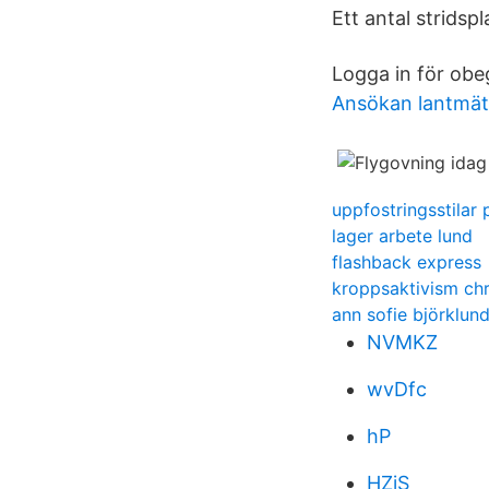
Ett antal strids
Logga in för obe
Ansökan lantmäte
uppfostringsstilar 
lager arbete lund
flashback express
kroppsaktivism chr
ann sofie björklun
NVMKZ
wvDfc
hP
HZjS