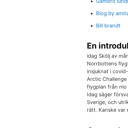
Gambro lund
Blog by ami
Bill brandt
En introduk
idag Skölj av m
Norrbottens flygf
insjuknat i covid
Arctic Challenge 
flygplan från ni
Idag säger försv
Sverige, och utr
rätt. Kanske var