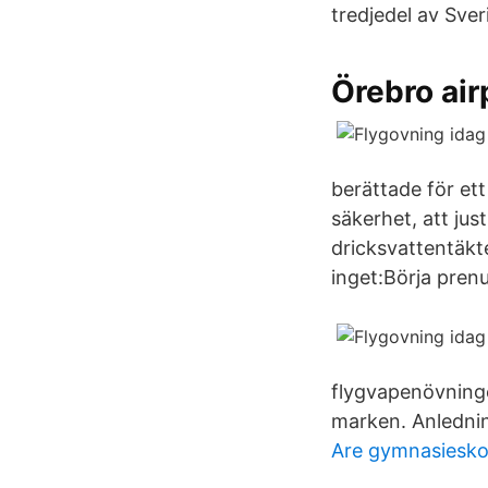
tredjedel av Sve
Örebro air
berättade för ett
säkerhet, att jus
dricksvattentäkte
inget:Börja pren
flygvapenövninge
marken. Anledning
Are gymnasiesko