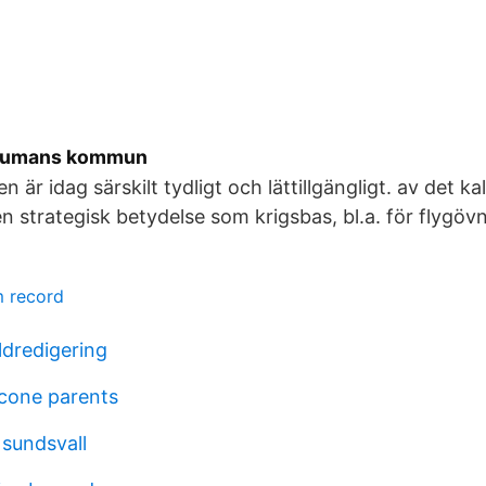
orumans kommun
en är idag särskilt tydligt och lättillgängligt. av det ka
 strategisk betydelse som krigsbas, bl.a. för flygövn
m record
ldredigering
cone parents
 sundsvall