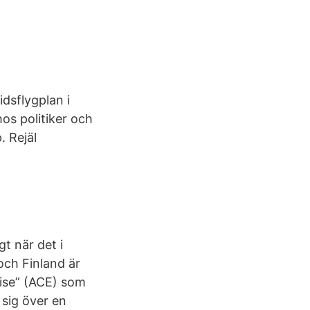
idsflygplan i
os politiker och
. Rejäl
gt när det i
ch Finland är
cise” (ACE) som
 sig över en