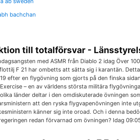
ia ab sweden
tabh bachchan
tion till totalförsvar - Länsstyre
åndagsangsten med ASMR från Diablo 2 idag Över 100
lottilj F 21 har ombetts att sätta sig i karantän. Det
-19 efter en flygövning som gjorts på den finska sidan
Exercise – en av världens största militära flygövninga
o olika länder deltar i den omdiskuterade övningen s
arsministern att den ryska flygvapenövningen inte ut
ikesministern känner sig inte oroad. Och i denna bed
 regeringen redan förvarnad om övningen? Idag 09:05