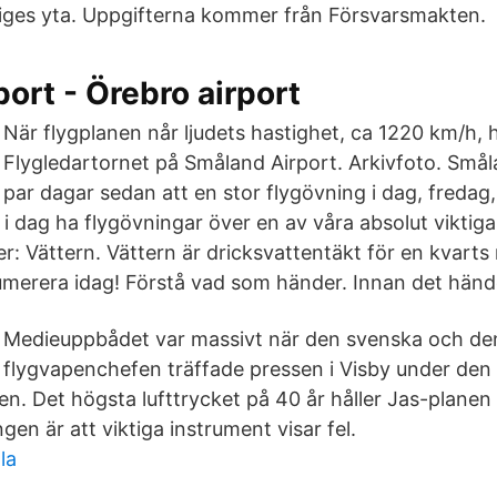
riges yta. Uppgifterna kommer från Försvarsmakten.
port - Örebro airport
När flygplanen når ljudets hastighet, ca 1220 km/h, 
Flygledartornet på Småland Airport. Arkivfoto. Små
 par dagar sedan att en stor flygövning i dag, fredag,
t i dag ha flygövningar över en av våra absolut viktig
r: Vättern. Vättern är dricksvattentäkt för en kvarts
umerera idag! Förstå vad som händer. Innan det händ
Medieuppbådet var massivt när den svenska och den
flygvapenchefen träffade pressen i Visby under den
n. Det högsta lufttrycket på 40 år håller Jas-planen 
en är att viktiga instrument visar fel.
la