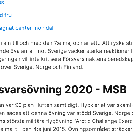
ps
d fru
gagnat center mölndal
am till och med den 7:e maj och är ett.. Att ryska str
nde öva anfall mot Sverige väcker starka reaktioner h
eringen vill inte kritisera Försvarsmaktens beredskap
 över Sverige, Norge och Finland.
rsvarsövning 2020 - MSB
n var 90 plan i luften samtidigt. Hyckleriet var skamli
 sades att denna övning var stödd Sverige, Norge o
ns största militära flygövning ”Arctic Challenge Exer
e maj till den 4:e juni 2015. Övningsområdet sträcker