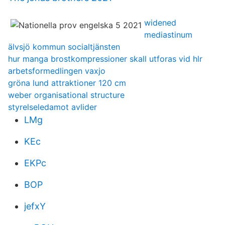
widened
mediastinum
älvsjö kommun socialtjänsten
hur manga brostkompressioner skall utforas vid hlr
arbetsformedlingen vaxjo
gröna lund attraktioner 120 cm
weber organisational structure
styrelseledamot avlider
LMg
KEc
EKPc
BOP
jefxY